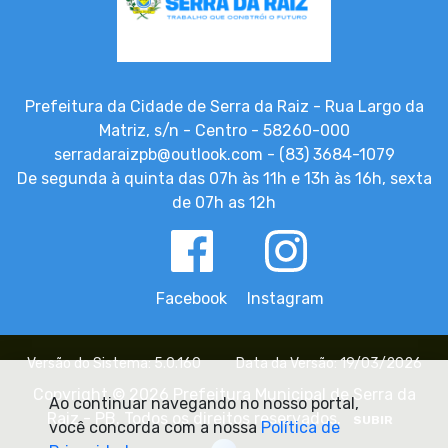
Prefeitura da Cidade de Serra da Raiz - Rua Largo da
Matriz, s/n - Centro - 58260-000
serradaraizpb@outlook.com - (83) 3684-1079
De segunda à quinta das 07h às 11h e 13h às 16h, sexta
de 07h as 12h
Facebook
Instagram
Versão do Sistema: 5.0.160
Data da Versão: 19/03/2026
Copyright © 2026 Prefeitura Municipal de Serra da
Ao continuar navegando no nosso portal,
Raiz - PB. Todos os direitos reservados.
SUBIR
você concorda com a nossa
Política de