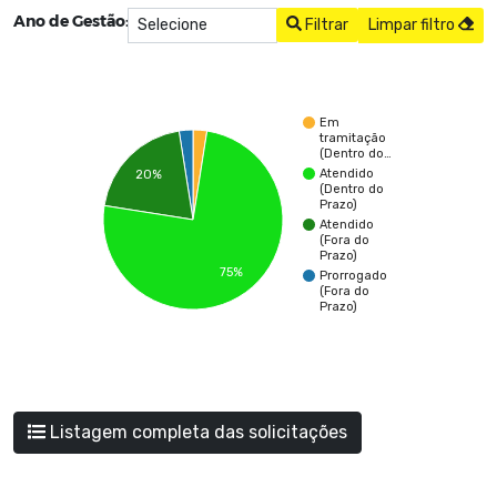
Ano de Gestão:
Filtrar
Limpar filtro
Em
tramitação
(Dentro do…
Atendido
20%
(Dentro do
Prazo)
Atendido
(Fora do
Prazo)
75%
Prorrogado
(Fora do
Prazo)
Listagem completa das solicitações