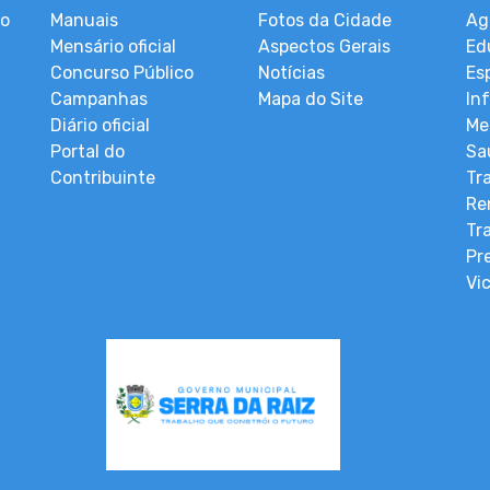
ão
Manuais
Fotos da Cidade
Ag
Mensário oficial
Aspectos Gerais
Ed
Concurso Público
Notícias
Es
Campanhas
Mapa do Site
In
Diário oficial
Me
Portal do
Sa
Contribuinte
Tr
Re
Tr
Pr
Vi