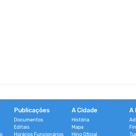
Publicações
A Cidade
A 
Documentos
História
Ad
Editais
Mapa
Fi
co
Horários Funcionários
Hino Oficial
Tu