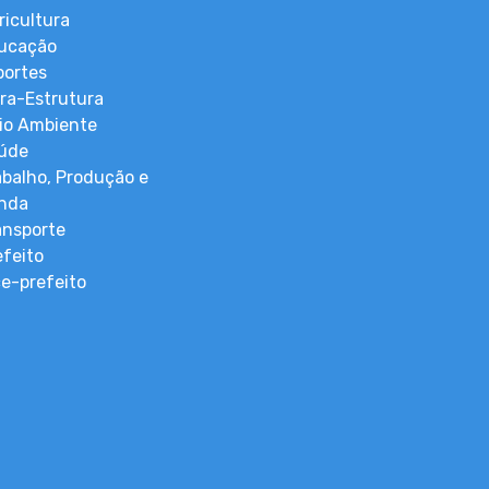
ricultura
ucação
portes
fra-Estrutura
io Ambiente
úde
abalho, Produção e
nda
ansporte
efeito
ce-prefeito