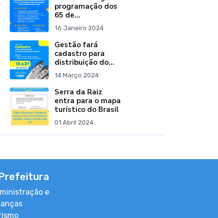
programação dos
65 de
Emancipação
16 Janeiro 2024
Política
Gestão fará
cadastro para
distribuição do
peixe na semana
14 Março 2024
santa
Serra da Raiz
entra para o mapa
turístico do Brasil
01 Abril 2024
Prefeitura
ministração e
nanças
rismo