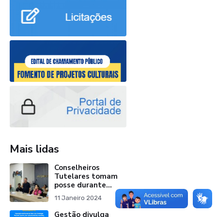
Mais lidas
Conselheiros
Tutelares tomam
posse durante
solenidade na
11 Janeiro 2024
câmara municipal
Gestão divulga