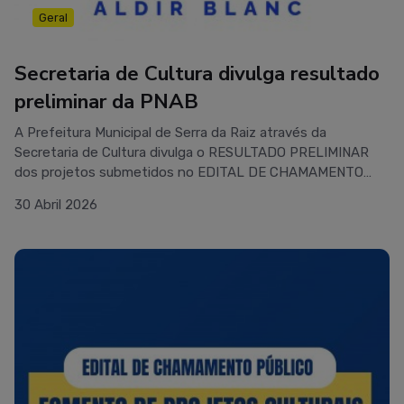
Geral
Secretaria de Cultura divulga resultado
preliminar da PNAB
A Prefeitura Municipal de Serra da Raiz através da
Secretaria de Cultura divulga o RESULTADO PRELIMINAR
dos projetos submetidos no EDITAL DE CHAMAMENTO
PÚBLICO Nº 01/2026 – SELEÇÃO DE PROJETOS
30 Abril 2026
CULTURAIS.A lista com os habilitados pode ser acessada
no link abaixo. No documento está relacionada a lista de
todas os projetos inscritos na ordem de classificação e
modalidade de inscrição.PRAZO PARA A INTERPOSIÇÃO DE
RECURSOS: 01 a 005 de maio de 2026. Presencialmente na
Secretaria Municipal de Cultura localizada no Teatro Lourival
Freire, localizado no endereço: Praça Iniguaçu, 119 - Centro
– Serra da Raiz, PB – CEP: 58260-000, de segunda a sexta,
das 7h às 11h, nos dias úteis e no horário de
funcionamento, ou pelo e-mail