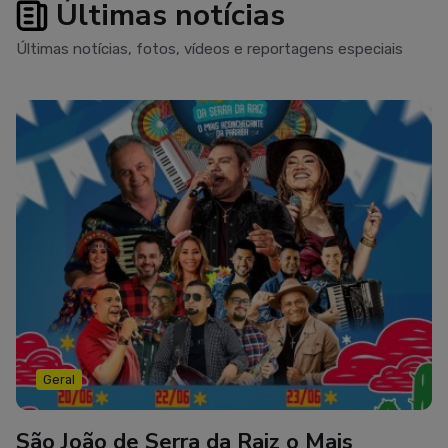
Últimas notícias
festejos de São João
Últimas notícias, fotos, vídeos e reportagens especiais
Geral
São João de Serra da Raiz o Mais