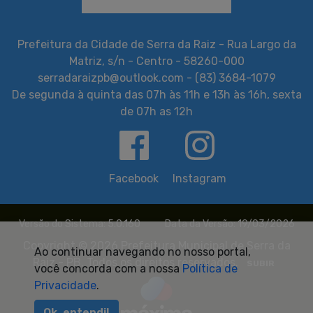
Prefeitura da Cidade de Serra da Raiz - Rua Largo da
Matriz, s/n - Centro - 58260-000
serradaraizpb@outlook.com - (83) 3684-1079
De segunda à quinta das 07h às 11h e 13h às 16h, sexta
de 07h as 12h
Facebook
Instagram
Versão do Sistema: 5.0.160
Data da Versão: 19/03/2026
Copyright © 2026 Prefeitura Municipal de Serra da
Ao continuar navegando no nosso portal,
Raiz - PB. Todos os direitos reservados.
SUBIR
você concorda com a nossa
Política de
Privacidade
.
Ok, entendi!