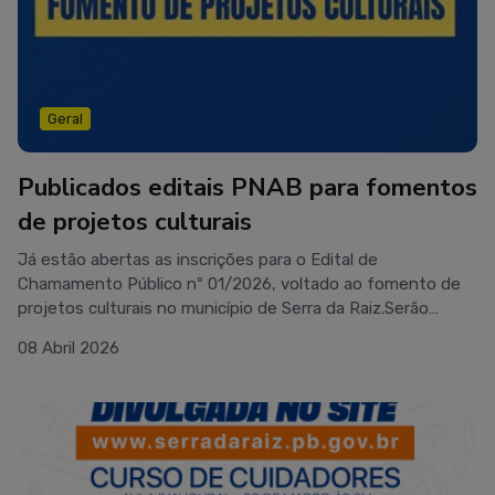
institucional: secultsr@gmail.comLink: https://drive.google.c
om/file/d/1VQ6-hlf1et1OQ-p0Dmm8eTXXz8TloV-8/view?
usp=drive_link
Geral
Publicados editais PNAB para fomentos
de projetos culturais
Já estão abertas as inscrições para o Edital de
Chamamento Público nº 01/2026, voltado ao fomento de
projetos culturais no município de Serra da Raiz.Serão
selecionados 10 projetosTotal de recursos: R$
08 Abril 2026
20.000,00Inscrições: de 08/04 a 22/04.Link do
edital https://www.serradaraiz.pb.gov.br/publicacoes/lei-
aldir-blanc/edital-de-fomento-culturalInscreva-
se: https://forms.gle/o3y5aEjNkcbwhvvp6