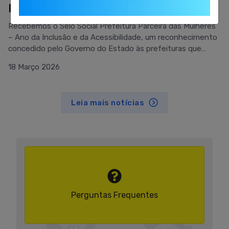
Prefeitura Parceira das Mulheres
Recebemos o Selo Social Prefeitura Parceira das Mulheres
– Ano da Inclusão e da Acessibilidade, um reconhecimento
concedido pelo Governo do Estado às prefeituras que
desenvolvem e fortalecem políticas públicas voltadas para
18 Março 2026
as mulheres.Nesta edição, com o tema “Ano da Inclusão e
da Acessibilidade”, o selo avaliou as ações implementadas
pelos municípios voltadas às mulheres com deficiência,
Leia mais notícias
destacando iniciativas que promovem inclusão, garantia de
direitos e ampliação do acesso às políticas públicas.As
ações foram desenvolvidas por meio de políticas públicas
intersetoriais, envolvendo áreas como educação, saúde,
assistência social, cultura e empreendedorismo, além do
trabalho realizado pela Coordenadoria da Mulher, vinculada
à Secretaria de Assistência Social, fortalecendo a rede de
proteção, cuidado e promoção da autonomia das mulheres
no município.
Perguntas Frequentes