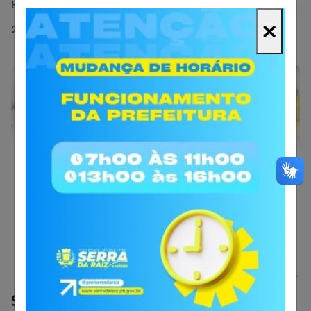
Esse selo do Ministério do Turismo não é apenas um título,
é o reconhecimento de que nossa cidade possui gestão
×
20 Março 2026
ativa e potencial real para o setor.Estar no Mapa garante:✅
Acesso a recursos para obras de infraestrutura turística.✅
Participação em políticas públicas de desenvolvimento
regional.✅ Visibilidade nacional para nossas belezas e
cultura.Seguimos trabalhando para que o turismo seja um
motor de oportunidades para nossa gente. É trabalho que
constrói o futuro!
Geral
Serra da Raiz recebe o Selo Social