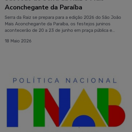
Aconchegante da Paraíba
Serra da Raiz se prepara para a edição 2026 do São João
Mais Aconchegante da Paraíba, os festejos juninos
acontecerão de 20 a 23 de junho em praça pública e
promete ser uma das maiores edições já realizadas.O
18 Maio 2026
evento no clima que só temos por aqui trará grandes
shows da música raiz, a exemplo de Os 3 do Nordeste e o
mestre do forró Flávio José. Ainda se apresentarão Claudio
Ney e Juliana, Fogo na Roupa, os Barbosas, Duquinha e
Forró Medóin.