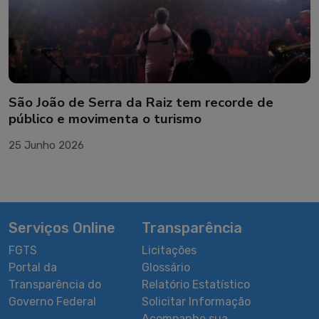
Gestão paga primeira parcela do 13º salário
15 Junho 2026
Serviços Online
Transparência
FGTS
Licitações
Portal da
Glossário
Transparência do
Relatório Estatístico
Governo Federal
Solicitar Informação
Acompanhe sua